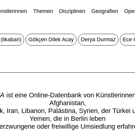
nstlerinnen
Themen
Disziplinen
Geografien
Open
(likabari)
Gökçen Dilek Acay
Derya Durmaz
Ece 
A
ist eine Online-Datenbank von Künstlerinne
Afghanistan,
k, Iran, Libanon, Palästina, Syrien, der Türkei
Yemen, die in Berlin leben
erzwungene oder freiwillige Umsiedlung erfah