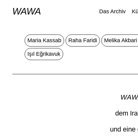
WAWA
Das Archiv
Kü
Maria Kassab
Raha Faridi
Melika Akbari 
Işıl Eğrikavuk
WAW
dem Ira
und eine 