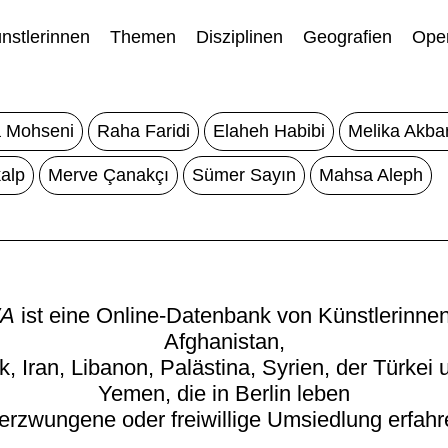
nstlerinnen
Themen
Disziplinen
Geografien
Open
 Mohseni
Raha Faridi
Elaheh Habibi
Melika Akbari
alp
Merve Çanakçı
Sümer Sayın
Mahsa Aleph
A
ist eine Online-Datenbank von Künstlerinne
Afghanistan,
k, Iran, Libanon, Palästina, Syrien, der Türkei
Yemen, die in Berlin leben
erzwungene oder freiwillige Umsiedlung erfah