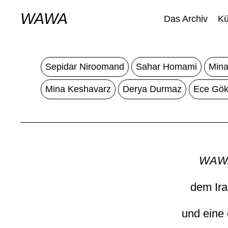
WAWA
Das Archiv
Kü
Sepidar Niroomand
Sahar Homami
Mina
Mina Keshavarz
Derya Durmaz
Ece Gök
WAW
dem Ira
und eine 