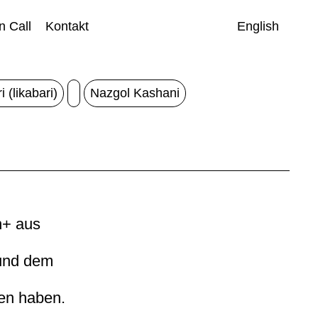
 Call
Kontakt
English
 (likabari)
Nazgol Kashani
n+ aus
 und dem
ren haben.