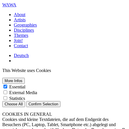
WAWA
About
Artists
Geographies
Disciplines
Themes
Join!
Contact
Deutsch
This Website uses Cookies
More Infos
Essential
External Media
Statistics
Choose All
Confirm Selection
COOKIES IN GENERAL
Cookies sind kleine Textdateien, die auf dem Endgerät des
Besuchers (PC, Laptop, Tablet, Smartphone etc.) abgelegt und